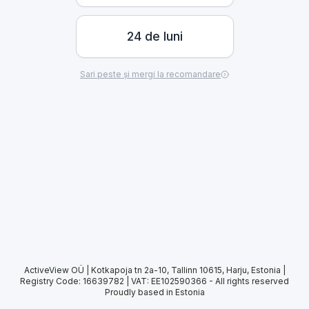
24 de luni
Sari peste și mergi la recomandare
ActiveView OÜ | Kotkapoja tn 2a-10, Tallinn 10615, Harju, Estonia |
Registry Code: 16639782 | VAT: EE102590366
-
All rights reserved
Proudly based in Estonia