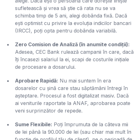
alege. Dacă ești o persoană care dorește liniște
sufletească și vrea să știe că rata nu se va
schimba timp de 5 ani, alegi dobânda fixă. Dacă
ești optimist cu privire la evoluția indicilor bancari
(IRCC), poți opta pentru dobânda variabilă.
Zero Comision de Analiză (în anumite condiții):
Adesea, CEC Bank rulează campanii în care, dacă
îți încasezi salariul la ei, scapi de costurile inițiale
de procesare a dosarului.
Aprobare Rapidă:
Nu mai suntem în era
dosarelor cu șină care stau săptămâni întregi în
așteptare. Procesul a fost digitalizat masiv. Dacă
ai veniturile raportate la ANAF, aprobarea poate
veni surprinzător de repede.
Sume Flexibile:
Poți împrumuta de la câteva mii
de lei până la 90.000 de lei (sau chiar mai mult în
funcție de profilul tău de client), pe o perioadă de