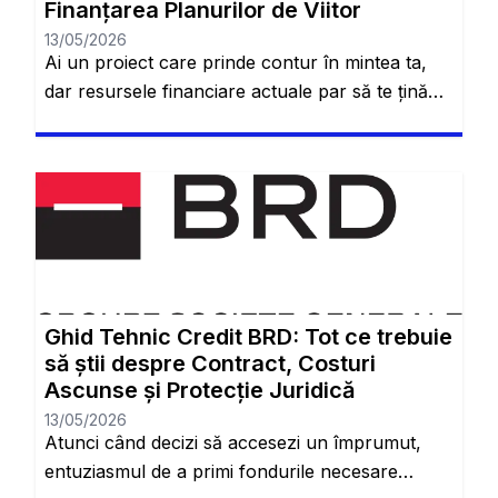
Finanțarea Planurilor de Viitor
13/05/2026
Ai un proiect care prinde contur în mintea ta,
dar resursele financiare actuale par să te țină
pe loc? Vei rămâne pe același site web. Fie că te
gândești să îți renovezi locuința, să achiziționezi
o mașină nouă, să investești în educația ta sau
pur și simplu să îți consolidezi datoriile existente
pentru a avea […]
Ghid Tehnic Credit BRD: Tot ce trebuie
să știi despre Contract, Costuri
Ascunse și Protecție Juridică
13/05/2026
Atunci când decizi să accesezi un împrumut,
entuziasmul de a primi fondurile necesare