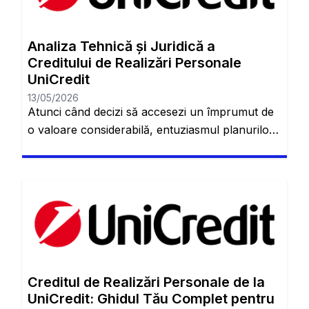
Analiza Tehnică și Juridică a
Creditului de Realizări Personale
UniCredit
13/05/2026
Atunci când decizi să accesezi un împrumut de
o valoare considerabilă, entuziasmul planurilor
tale trebuie să fie dublat de o înțelegere
riguroasă a mecanismelor bancare. Creditul de
Realizări Personale de la UniCredit Bank nu este
doar o sumă de bani virată în cont, ci un
angajament juridic și financiar pe termen lung. În
acest material, […]
Creditul de Realizări Personale de la
UniCredit: Ghidul Tău Complet pentru