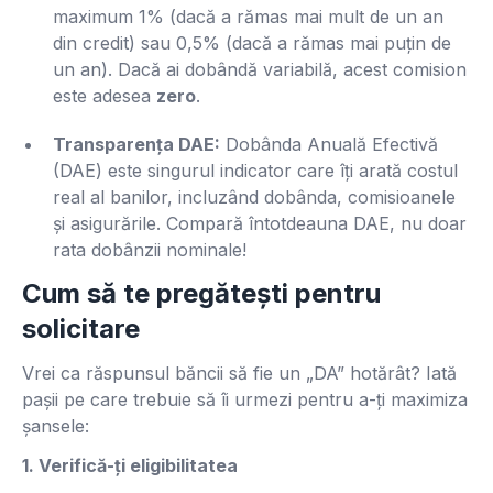
maximum 1% (dacă a rămas mai mult de un an
din credit) sau 0,5% (dacă a rămas mai puțin de
un an). Dacă ai dobândă variabilă, acest comision
este adesea
zero
.
Transparența DAE:
Dobânda Anuală Efectivă
(DAE) este singurul indicator care îți arată costul
real al banilor, incluzând dobânda, comisioanele
și asigurările. Compară întotdeauna DAE, nu doar
rata dobânzii nominale!
Cum să te pregătești pentru
solicitare
Vrei ca răspunsul băncii să fie un „DA” hotărât? Iată
pașii pe care trebuie să îi urmezi pentru a-ți maximiza
șansele:
1. Verifică-ți eligibilitatea