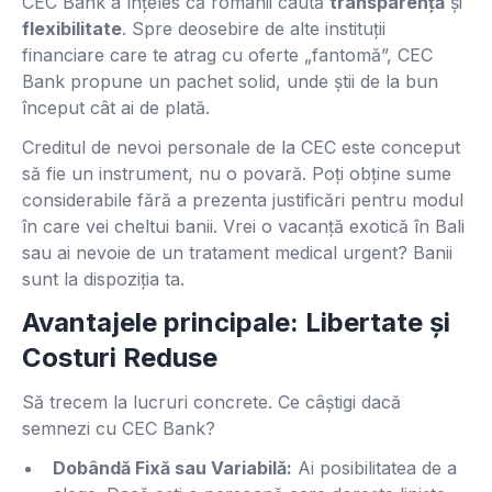
CEC Bank a înțeles că românii caută
transparență
și
flexibilitate
. Spre deosebire de alte instituții
financiare care te atrag cu oferte „fantomă”, CEC
Bank propune un pachet solid, unde știi de la bun
început cât ai de plată.
Creditul de nevoi personale de la CEC este conceput
să fie un instrument, nu o povară. Poți obține sume
considerabile fără a prezenta justificări pentru modul
în care vei cheltui banii. Vrei o vacanță exotică în Bali
sau ai nevoie de un tratament medical urgent? Banii
sunt la dispoziția ta.
Avantajele principale: Libertate și
Costuri Reduse
Să trecem la lucruri concrete. Ce câștigi dacă
semnezi cu CEC Bank?
Dobândă Fixă sau Variabilă:
Ai posibilitatea de a