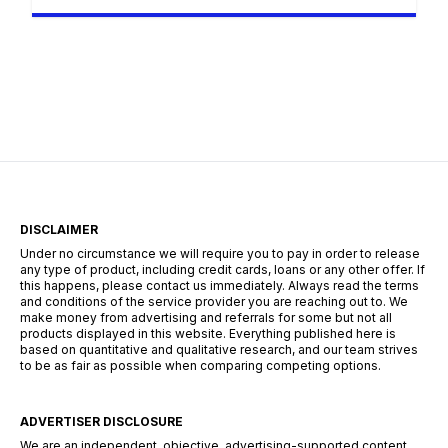
trebuie dublat de o analiză riguroasă a
mecanismelor financiare și legale care
guvernează acel contract. BRD Groupe Société
Générale oferă produse de creditare complexe,
iar înțelegerea fiecărei clauze nu este doar o
recomandare, ci o necesitate pentru sănătatea
ta financiară pe termen […]
DISCLAIMER
Under no circumstance we will require you to pay in order to release
any type of product, including credit cards, loans or any other offer. If
this happens, please contact us immediately. Always read the terms
and conditions of the service provider you are reaching out to. We
make money from advertising and referrals for some but not all
products displayed in this website. Everything published here is
based on quantitative and qualitative research, and our team strives
to be as fair as possible when comparing competing options.
ADVERTISER DISCLOSURE
We are an independent, objective, advertising-supported content