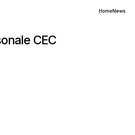
Home
News
rsonale CEC