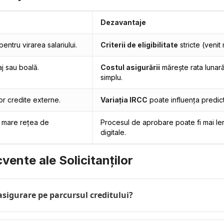
Dezavantaje
ntru virarea salariului.
Criterii de eligibilitate
stricte (venit
j sau boală.
Costul asigurării
mărește rata lunară
simplu.
or credite externe.
Variația IRCC
poate influența predict
 mare rețea de
Procesul de aprobare poate fi mai le
digitale.
vente ale Solicitanților
asigurare pe parcursul creditului?