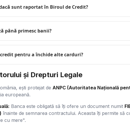
dacă sunt raportat în Biroul de Credit?
ză până primesc banii?
 credit pentru a închide alte carduri?
orului și Drepturi Legale
România, ești protejat de
ANPC (Autoritatea Națională pent
ația europeană.
ală:
Banca este obligată să îți ofere un document numit
FI
)
înainte de semnarea contractului. Aceasta îți permite să
re cu mere".