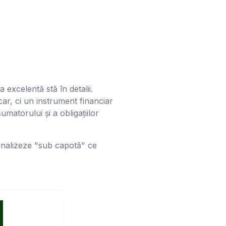
excelentă stă în detalii.
r, ci un instrument financiar
atorului și a obligațiilor
 analizeze "sub capotă" ce