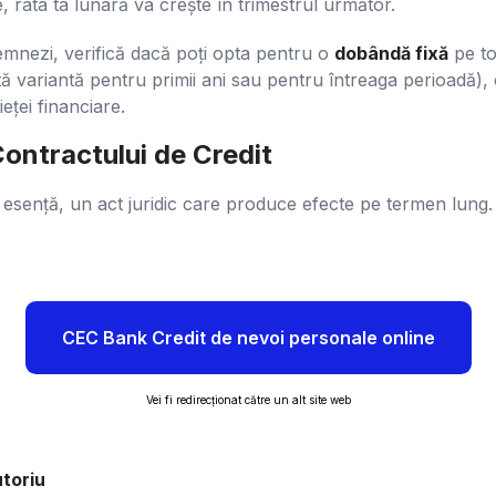
 rata ta lunară va crește în trimestrul următor.
mnezi, verifică dacă poți opta pentru o
dobândă fixă
pe to
 variantă pentru primii ani sau pentru întreaga perioadă), c
ieței financiare.
Contractului de Credit
n esență, un act juridic care produce efecte pe termen lung.
CEC Bank Credit de nevoi personale online
Vei fi redirecționat către un alt site web
utoriu