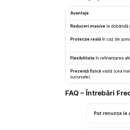
Avantaje
Reduceri masive
la dobândă pe
Protecție reală
în caz de șoma
Flexibilitate
în refinanțarea alt
Prezență fizică
vastă (cea mai
sucursale).
FAQ – Întrebări Frec
Pot renunța la 