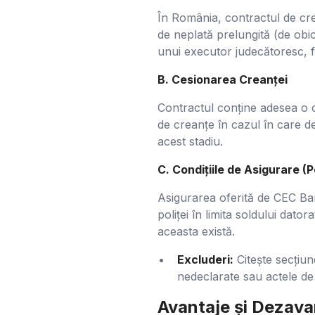
În România, contractul de cre
de neplată prelungită (de obic
unui executor judecătoresc, f
B. Cesionarea Creanței
Contractul conține adesea o cl
de creanțe în cazul în care d
acest stadiu.
C. Condițiile de Asigurare (P
Asigurarea oferită de CEC Ban
poliței în limita soldului dato
aceasta există.
Excluderi:
Citește secțiun
nedeclarate sau actele de
Avantaje și Dezavan