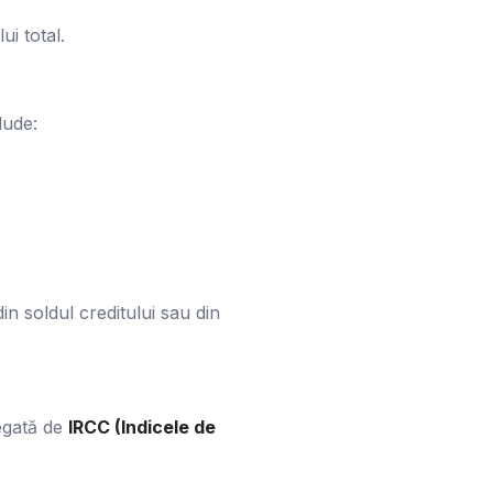
i total.
lude:
n soldul creditului sau din
legată de
IRCC (Indicele de