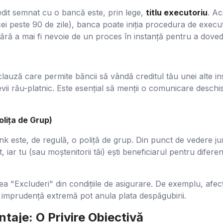
dit semnat cu o bancă este, prin lege,
titlu executoriu
. Ac
ei peste 90 de zile), banca poate iniția procedura de executa
ără a mai fi nevoie de un proces în instanță pentru a dovedi
auză care permite băncii să vândă creditul tău unei alte ins
evii rău-platnic. Este esențial să menții o comunicare desch
olița de Grup)
k este, de regulă, o poliță de grup. Din punct de vedere jur
rat, iar tu (sau moștenitorii tăi) ești beneficiarul pentru dife
ea "Excluderi" din condițiile de asigurare. De exemplu, afecț
 imprudență extremă pot anula plata despăgubirii.
taje: O Privire Obiectivă