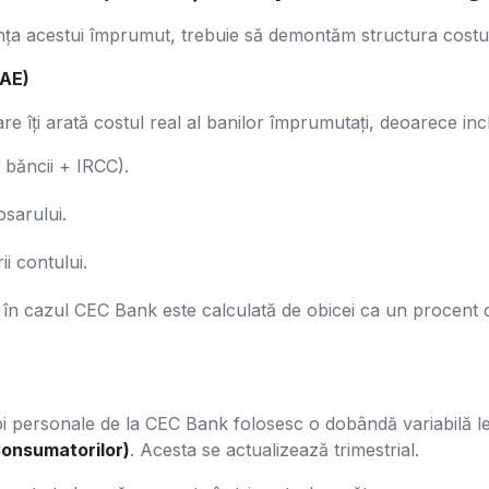
nța acestui împrumut, trebuie să demontăm structura costulu
DAE)
re îți arată costul real al banilor împrumutați, deoarece inc
băncii + IRCC).
osarului.
ii contului.
 în cazul CEC Bank este calculată de obicei ca un procent di
voi personale de la CEC Bank folosesc o dobândă variabilă 
Consumatorilor)
. Acesta se actualizează trimestrial.