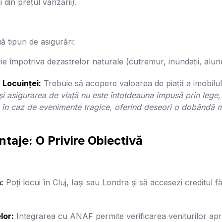
i din prețul vânzării).
 tipuri de asigurări:
e împotriva dezastrelor naturale (cutremur, inundații, alune
 Locuinței:
Trebuie să acopere valoarea de piață a imobilului
i asigurarea de viață nu este întotdeauna impusă prin lege, 
ă în caz de evenimente tragice, oferind deseori o dobândă 
taje: O Privire Obiectivă
:
Poți locui în Cluj, Iași sau Londra și să accesezi creditul f
lor:
Integrarea cu ANAF permite verificarea veniturilor ap