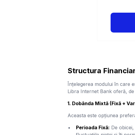
Structura Financia
Înțelegerea modului în care e
Libra Internet Bank oferă, de 
1. Dobânda Mixtă (Fixă + Var
Aceasta este opțiunea prefer
Perioada Fixă:
De obicei, 
fluctuațiile pieței și îți p