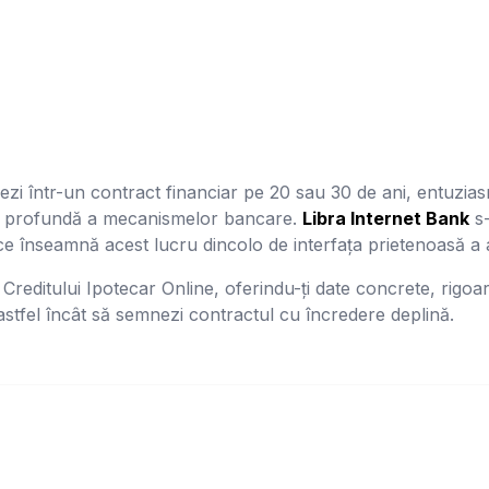
jezi într-un contract financiar pe 20 sau 30 de ani, entuzia
re profundă a mecanismelor bancare.
Libra Internet Bank
s-
 ce înseamnă acest lucru dincolo de interfața prietenoasă a a
 Creditului Ipotecar Online, oferindu-ți date concrete, rigoar
astfel încât să semnezi contractul cu încredere deplină.