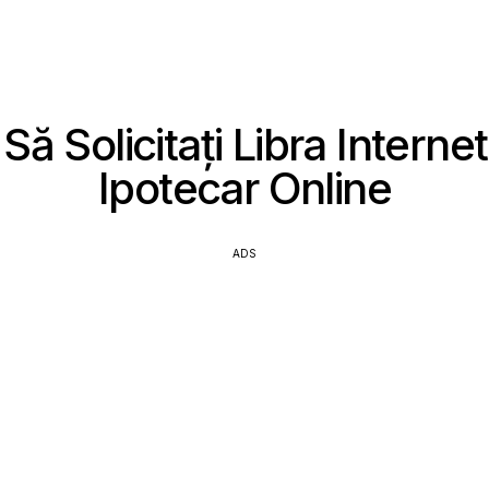
ă Solicitați Libra Interne
Ipotecar Online
ADS