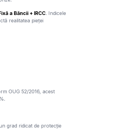
Fixă a Băncii + IRCC
. Indicele
tă realitatea pieței
form OUG 52/2016, acest
1%.
un grad ridicat de protecție