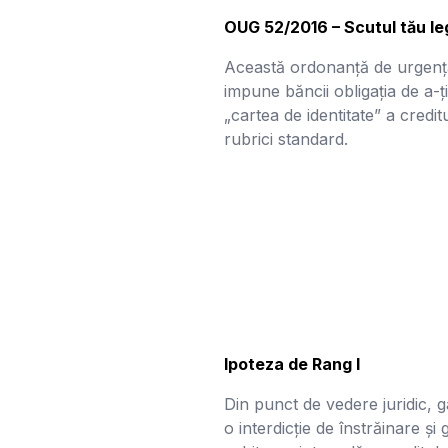
OUG 52/2016 – Scutul tău le
Această ordonanță de urgență
impune băncii obligația de a-ț
„cartea de identitate” a credit
rubrici standard.
Ipoteza de Rang I
Din punct de vedere juridic, g
o interdicție de înstrăinare ș