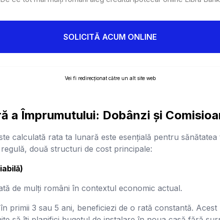
SOLICITĂ ACUM ONLINE
Vei fi redirecționat către un alt site web
ră a Împrumutului: Dobânzi și Comisio
ste calculată rata ta lunară este esențială pentru sănătatea
regulă, două structuri de cost principale:
iabilă)
ată de mulți români în contextul economic actual.
în primii 3 sau 5 ani, beneficiezi de o rată constantă. Acest
ermite să îți planifici bugetul de instalare în noua casă fără sur