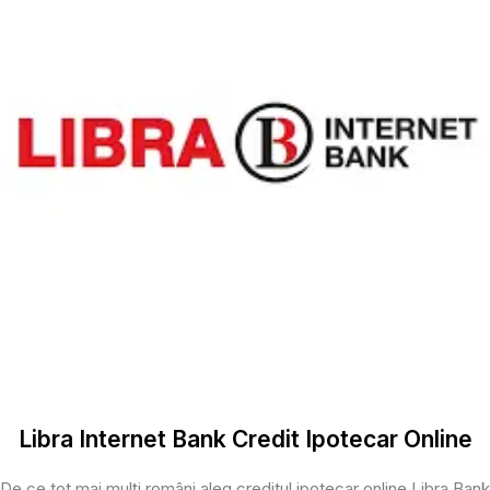
Libra Internet Bank Credit Ipotecar Online
De ce tot mai mulți români aleg creditul ipotecar online Libra Bank