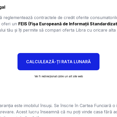
gal
 reglementează contractele de credit oferite consumatorilo
i oferi un
FEIS (Fișa Europeană de Informații Standardiza
ului tău și îți permite să compari oferta Libra cu oricare alt
CALCULEAZĂ-ȚI RATA LUNARĂ
Vei fi redirecționat către un alt site web
aranția este imobilul însuși. Se înscrie în Cartea Funciară o 
i grevare. Acest lucru înseamnă că nu poți vinde casa fără ac