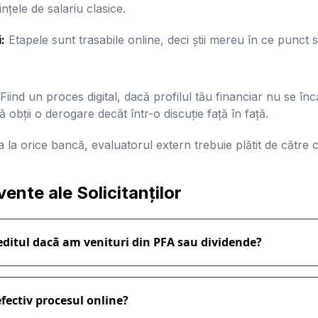
ințele de salariu clasice.
:
Etapele sunt trasabile online, deci știi mereu în ce punct s
Fiind un proces digital, dacă profilul tău financiar nu se în
ă obții o derogare decât într-o discuție față în față.
 la orice bancă, evaluatorul extern trebuie plătit de către cl
ente ale Solicitanților
reditul dacă am venituri din PFA sau dividende?
efectiv procesul online?