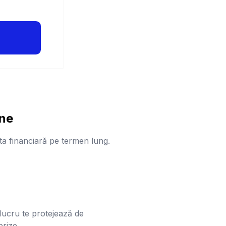
ane
 ta financiară pe termen lung.
 lucru te protejează de
prize.