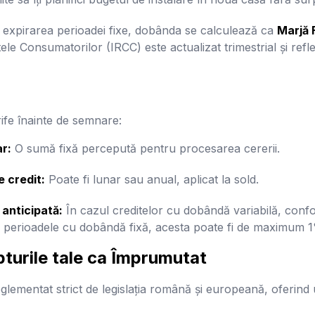
expirarea perioadei fixe, dobânda se calculează ca
Marjă 
le Consumatorilor (IRCC) este actualizat trimestrial și reflec
tarife înainte de semnare:
r:
O sumă fixă percepută pentru procesarea cererii.
 credit:
Poate fi lunar sau anual, aplicat la sold.
anticipată:
În cazul creditelor cu dobândă variabilă, con
u perioadele cu dobândă fixă, acesta poate fi de maximum 
pturile tale ca Împrumutat
eglementat strict de legislația română și europeană, oferind 